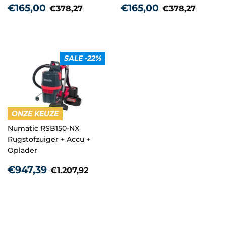
Aanbiedingsprijs
€165,00
Aanbiedingsprij
€165,00
Normale prijs
€378,27
Normale prij
€378,
€165,00
€165,00
€378,27
€378,27
SALE -22%
ONZE KEUZE
Numatic RSB150-NX
Rugstofzuiger + Accu +
Oplader
Aanbiedingsprijs
€947,39
Normale prijs
€1.207,92
€947,39
€1.207,92