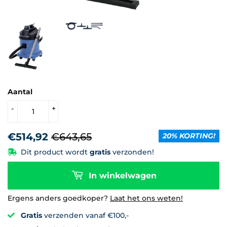
Aantal
-
+
€514,92
€643,65
Normale
€643,65
Aanbiedingsprijs
€514,92
20% KORTING!
prijs
Dit product wordt
gratis
verzonden!
In winkelwagen
Ergens anders goedkoper?
Laat het ons weten!
Gratis
verzenden vanaf €100,-