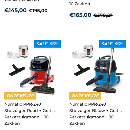
10 Zakken
Aanbiedingsprijs
€145,00
Normale prijs
€195,00
€145,00
€195,00
Aanbiedingsprij
€165,00
Normale prij
€378,
€165,00
€378,27
SALE -56%
SALE -56%
ONZE KEUZE
ONZE KEUZE
Numatic PPR-240
Numatic PPR-240
Stofzuiger Rood + Gratis
Stofzuiger Blauw + Gratis
Parketzuigmond + 10
Parketzuigmond + 10
Zakken
Zakken